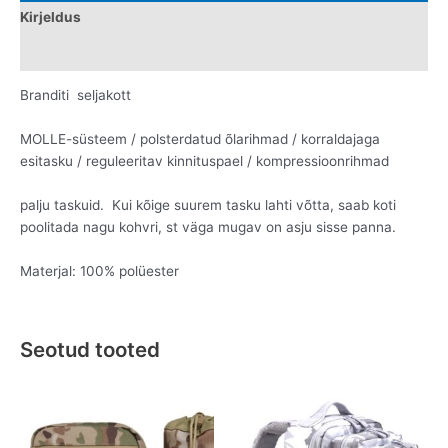
Kirjeldus
Lisainfo
Branditi seljakott
MOLLE-süsteem / polsterdatud õlarihmad / korraldajaga
esitasku / reguleeritav kinnituspael / kompressioonrihmad
palju taskuid. Kui kõige suurem tasku lahti võtta, saab koti
poolitada nagu kohvri, st väga mugav on asju sisse panna.
Materjal: 100% polüester
Seotud tooted
Original
Current
Original
Current
price
price
price
price
was:
is:
was:
is:
€44.95.
€29.95.
€99.95.
€59.95.