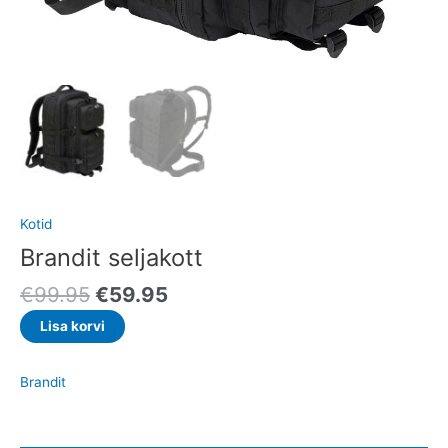
Kotid
Brandit seljakott
€
99.95
€
59.95
Lisa korvi
Brandit