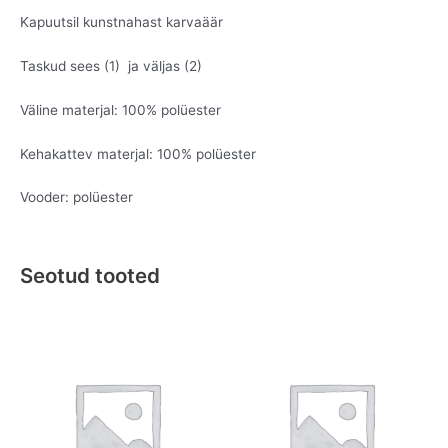
Kapuutsil kunstnahast karvaäär
Taskud sees (1) ja väljas (2)
Väline materjal: 100% polüester
Kehakattev materjal: 100% polüester
Vooder: polüester
Seotud tooted
Original
Current
This
This
price
price
product
product
was:
is:
has
has
€79.95.
€39.95.
multiple
multiple
variants.
variants.
The
The
options
options