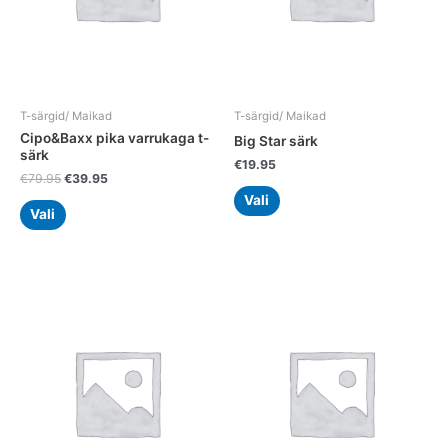
may
may
be
be
chosen
chosen
on
on
the
the
T-särgid/ Maikad
T-särgid/ Maikad
product
product
Cipo&Baxx pika varrukaga t-
Big Star särk
page
page
särk
€
19.95
€
79.95
€
39.95
Vali
Vali
Original
Current
This
This
price
price
product
product
was:
is:
has
has
€49.95.
€24.95.
multiple
multiple
variants.
variants.
The
The
options
options
may
may